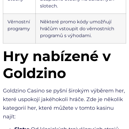
slotech.
Věrnostní
Některé promo kódy umožňují
programy
hráčům vstoupit do věrnostních
programů s výhodami.
Hry nabízené v
Goldzino
Goldzino Casino se pyšní širokým výběrem her,
které uspokojí jakéhokoli hráče. Zde je několik
kategorií her, které můžete v tomto kasinu
najít: