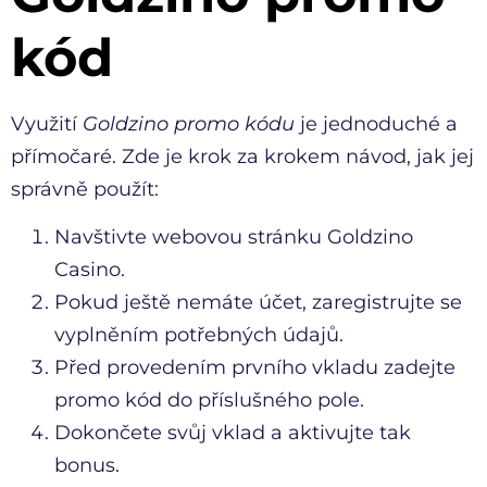
kód
Využití
Goldzino promo kódu
je jednoduché a
přímočaré. Zde je krok za krokem návod, jak jej
správně použít:
Navštivte webovou stránku Goldzino
Casino.
Pokud ještě nemáte účet, zaregistrujte se
vyplněním potřebných údajů.
Před provedením prvního vkladu zadejte
promo kód do příslušného pole.
Dokončete svůj vklad a aktivujte tak
bonus.