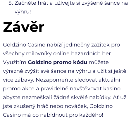
Začněte hrát a užívejte si zvýšené šance na
výhru!
Závěr
Goldzino Casino nabízí jedinečný zážitek pro
všechny milovníky online hazardních her.
Využitím
Goldzino promo kódu
můžete
výrazně zvýšit své šance na výhru a užít si ještě
více zábavy. Nezapomeňte sledovat aktuální
promo akce a pravidelně navštěvovat kasino,
abyste nezmeškali žádné skvělé nabídky. Ať už
jste zkušený hráč nebo nováček, Goldzino
Casino má co nabídnout pro každého!