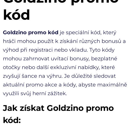
kód
Goldzino promo kód
je speciální kód, který
hráči mohou použít k získání různých bonusů a
výhod při registraci nebo vkladu. Tyto kódy
mohou zahrnovat uvítací bonusy, bezplatné
otočky nebo další exkluzivní nabídky, které
zvyšují šance na výhru. Je důležité sledovat
aktuální promo akce a kódy, abyste maximálně
využili svůj herní zážitek.
Jak získat Goldzino promo
kód: